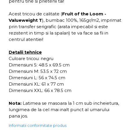
pentru tine si prietenii tai!
Acest tricou de calitate (
Fruit of the Loom -
Valueweight T
), bumbac 100%, 165gr/m2, imprimat
prin transfer serigrafic (arata impecabil si este
rezistent in timp si la spalari) te va face sa fii in
centrul atentiei!
Detalii tehnice
Culoare tricou: negru
Dimensiuni S: 48.5 x 69.5 cm
Dimensiuni M: 53.5 x 72 cm
Dimensiuni L: 56 x 74.5 cm
Dimensiuni XL: 61 x 77 cm
Dimensiuni XXL: 66 x 78.5 cm
Nota:
Latimea se masoara la 1 cm sub incheietura,
lungimea de la cel mai inalt punct al umarului
pana jos.
Informatii conformitate produs