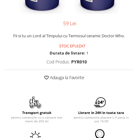
Yoyo
59 Lei
Fii si tu un Lord al Timpului cu Termosul ceramic Doctor Who.
STOC EPUIZAT
Durata de livrare:
1
Cod Produs:
PYR010
Adauga la Favorite
Transport gratuit
Livrare in 24H in toata tara
pentru comenzile cu o valoare mai
pentru comenzile plasate L-V pana in
mare de 250 lei
ora 16:00