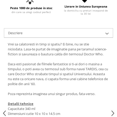
Livrare in Uniunea Europeana
Peste 1000 de produse in stoc
la domiciliu cu preturi incepand de
din care sa alegi cadoul perfect
la 30 lei
Descriere
Vrei sa calatoresti in timp si spatiu? Ei bine, nu se stie
niciodata. Lasa-te purtat de imaginatie pana pe taramul science-
fiction si savureaza o bautura calda din termosul Doctor Who.
Daca esti pasionat de filmele fantastice si ti-ai dori o masina a
timpului, o poti avea cu termosul sub forma navei TARDIS, cea cu
care Doctor Who strabate timpul si spatiul Universului. Aceasta
nu este ca oricare nava, ci capata forma unei cabine telefonice de
politie din anii '60.
Poza reprezinta imaginea unui singur produs, fata-verso.
Detalii tehnice
Capacitate 340 ml
Dimensiuni cutie 10 x 10 x 14.5 cm