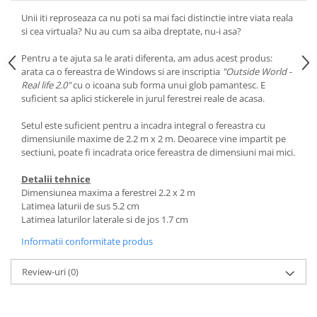
Unii iti reproseaza ca nu poti sa mai faci distinctie intre viata reala
si cea virtuala? Nu au cum sa aiba dreptate, nu-i asa?
Pentru a te ajuta sa le arati diferenta, am adus acest produs:
arata ca o fereastra de Windows si are inscriptia
"Outside World -
Real life 2.0"
cu o icoana sub forma unui glob pamantesc. E
suficient sa aplici stickerele in jurul ferestrei reale de acasa.
Setul este suficient pentru a incadra integral o fereastra cu
dimensiunile maxime de 2.2 m x 2 m. Deoarece vine impartit pe
sectiuni, poate fi incadrata orice fereastra de dimensiuni mai mici.
Detalii tehnice
Dimensiunea maxima a ferestrei 2.2 x 2 m
Latimea laturii de sus 5.2 cm
Latimea laturilor laterale si de jos 1.7 cm
Informatii conformitate produs
Review-uri
(0)