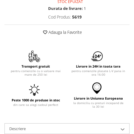
STOC EPUIZAT
Durata de livrare:
1
Cod Produs:
5619
Adauga la Favorite
Transport gratuit
Livrare in 24H in toata tara
pentru comenzile cu o valoare mai
pentru comenzile plasate L-V pana in
mare de 250 lei
ora 16:00
Livrare in Uniunea Europeana
Peste 1000 de produse in stoc
la domiciliu cu preturi incepand de
din care sa alegi cadoul perfect
la 30 lei
Descriere