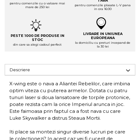
TARA
pentru comenzile cu o valoare mai
pentru comenzile plasate L-V pana
mare de 250 lei
in ora 16:00
LIVRARE IN UNIUNEA
PESTE 1000 DE PRODUSE IN
EUROPEANA
STOC
la domiciliu cu preturi incepand de
din care sa alegi cadoul perfect
la 30 lei
Descriere
X-wing este o nava a Aliantei Rebelilor, care imbina
optim viteza cu puterea armelor. Dotata cu patru
tunuri laser si doua lansatoare de torpile protonice,
poate rezista cam la orice Imperiul arunca in joc.
Este faimoasa prin faptul ca a fost nava cu care
Luke Skywalker a distrus Steaua Mortii.
Iti place sa montezi singur diverse lucruri pe care
le colectionezi? In acest caz vei fi cucerit de