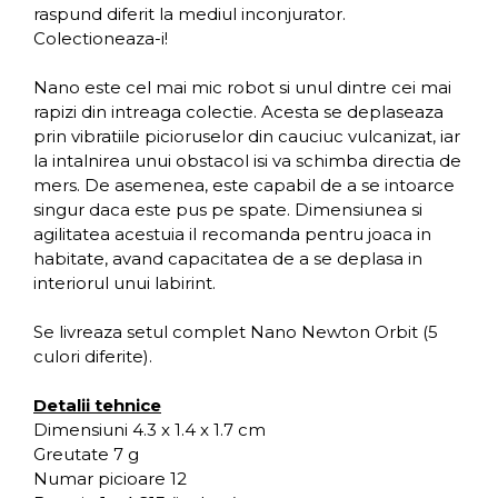
raspund diferit la mediul inconjurator.
Colectioneaza-i!
Nano este cel mai mic robot si unul dintre cei mai
rapizi din intreaga colectie. Acesta se deplaseaza
prin vibratiile picioruselor din cauciuc vulcanizat, iar
la intalnirea unui obstacol isi va schimba directia de
mers. De asemenea, este capabil de a se intoarce
singur daca este pus pe spate. Dimensiunea si
agilitatea acestuia il recomanda pentru joaca in
habitate, avand capacitatea de a se deplasa in
interiorul unui labirint.
Se livreaza setul complet Nano Newton Orbit (5
culori diferite).
Detalii tehnice
Dimensiuni 4.3 x 1.4 x 1.7 cm
Greutate 7 g
Numar picioare 12