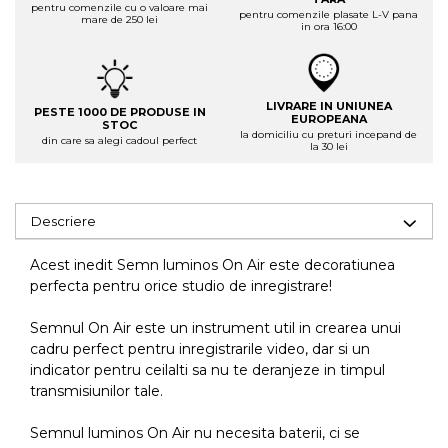
pentru comenzile cu o valoare mai
pentru comenzile plasate L-V pana
mare de 250 lei
in ora 16:00
LIVRARE IN UNIUNEA
PESTE 1000 DE PRODUSE IN
EUROPEANA
STOC
la domiciliu cu preturi incepand de
din care sa alegi cadoul perfect
la 30 lei
Descriere
Acest inedit Semn luminos On Air este decoratiunea
perfecta pentru orice studio de inregistrare!
Semnul On Air este un instrument util in crearea unui
cadru perfect pentru inregistrarile video, dar si un
indicator pentru ceilalti sa nu te deranjeze in timpul
transmisiunilor tale.
Semnul luminos On Air nu necesita baterii, ci se