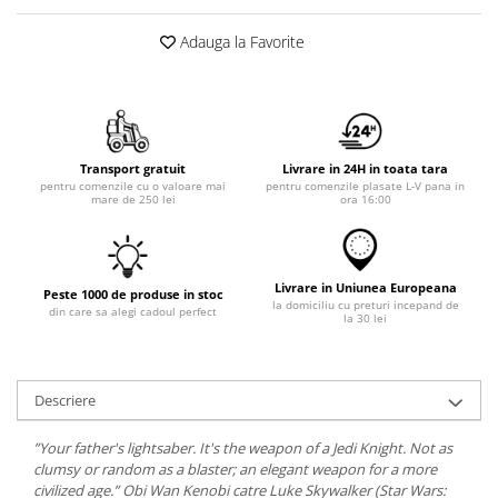
Adauga la Favorite
Transport gratuit
Livrare in 24H in toata tara
pentru comenzile cu o valoare mai
pentru comenzile plasate L-V pana in
mare de 250 lei
ora 16:00
Livrare in Uniunea Europeana
Peste 1000 de produse in stoc
la domiciliu cu preturi incepand de
din care sa alegi cadoul perfect
la 30 lei
Descriere
”Your father's lightsaber. It's the weapon of a Jedi Knight. Not as
clumsy or random as a blaster; an elegant weapon for a more
civilized age.” Obi Wan Kenobi catre Luke Skywalker (Star Wars: