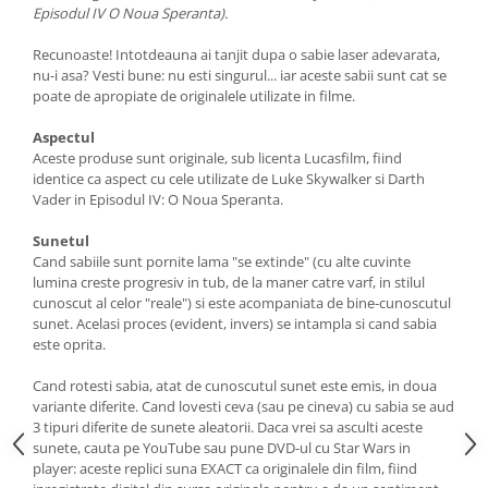
Episodul IV O Noua Speranta).
Recunoaste! Intotdeauna ai tanjit dupa o sabie laser adevarata,
nu-i asa? Vesti bune: nu esti singurul... iar aceste sabii sunt cat se
poate de apropiate de originalele utilizate in filme.
Aspectul
Aceste produse sunt originale, sub licenta Lucasfilm, fiind
identice ca aspect cu cele utilizate de Luke Skywalker si Darth
Vader in Episodul IV: O Noua Speranta.
Sunetul
Cand sabiile sunt pornite lama "se extinde" (cu alte cuvinte
lumina creste progresiv in tub, de la maner catre varf, in stilul
cunoscut al celor "reale") si este acompaniata de bine-cunoscutul
sunet. Acelasi proces (evident, invers) se intampla si cand sabia
este oprita.
Cand rotesti sabia, atat de cunoscutul sunet este emis, in doua
variante diferite. Cand lovesti ceva (sau pe cineva) cu sabia se aud
3 tipuri diferite de sunete aleatorii. Daca vrei sa asculti aceste
sunete, cauta pe YouTube sau pune DVD-ul cu Star Wars in
player: aceste replici suna EXACT ca originalele din film, fiind