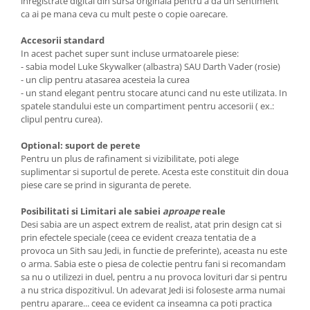
inregistrate digital din sursa originala pentru a da un sentiment
ca ai pe mana ceva cu mult peste o copie oarecare.
Accesorii standard
In acest pachet super sunt incluse urmatoarele piese:
- sabia model Luke Skywalker (albastra) SAU Darth Vader (rosie)
- un clip pentru atasarea acesteia la curea
- un stand elegant pentru stocare atunci cand nu este utilizata. In
spatele standului este un compartiment pentru accesorii ( ex.:
clipul pentru curea).
Optional: suport de perete
Pentru un plus de rafinament si vizibilitate, poti alege
suplimentar si suportul de perete. Acesta este constituit din doua
piese care se prind in siguranta de perete.
Posibilitati si Limitari ale sabiei
aproape
reale
Desi sabia are un aspect extrem de realist, atat prin design cat si
prin efectele speciale (ceea ce evident creaza tentatia de a
provoca un Sith sau Jedi, in functie de preferinte), aceasta nu este
o arma. Sabia este o piesa de colectie pentru fani si recomandam
sa nu o utilizezi in duel, pentru a nu provoca lovituri dar si pentru
a nu strica dispozitivul. Un adevarat Jedi isi foloseste arma numai
pentru aparare... ceea ce evident ca inseamna ca poti practica