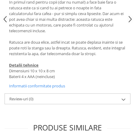
In primul rand pentru copii (dar nu numai!) a face baie fara o
ratusca este ca si cand tu ai petrece o noapte in fata
calculatorului fara cafea - pur si simplu ceva lipseste. Dar acum ei
pot avea chiar si mai multa distractie: aceasta ratusca este
echipata cu un motoras, care poate fi controlat cu ajutorul
telecomenzii incluse.
Ratusca are doua elice, astfel incat se poate deplasa inainte si se
poate roti la stanga sau la dreapta. Ratusca, evident, este integral
rezistenta la apa, dar telecomanda doar la stropi.
Detalii tehnice
Dimensiuni 10 x 10 x 8 cm
Baterii 4 x AAA (neincluse)
Informatii conformitate produs
Review-uri
(0)
PRODUSE SIMILARE