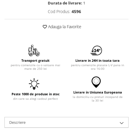
Durata de livrare:
1
Cod Produs:
4596
Adauga la Favorite
Transport gratuit
Livrare in 24H in toata tara
pentru comenzile cu o valoare mai
pentru comenzile plasate L-V pana in
mare de 250 lei
ora 16:00
Livrare in Uniunea Europeana
Peste 1000 de produse in stoc
la domiciliu cu preturi incepand de
din care sa alegi cadoul perfect
la 30 lei
Descriere