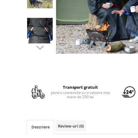
Yoyo
Transport gratuit
pentru comenzile cu o valoare mai
mare de 250 lei
Review-uri
(0)
Descriere