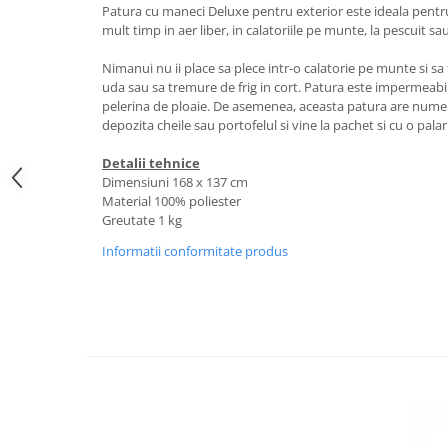
Patura cu maneci Deluxe pentru exterior este ideala pentr
mult timp in aer liber, in calatoriile pe munte, la pescuit sa
Nimanui nu ii place sa plece intr-o calatorie pe munte si sa 
uda sau sa tremure de frig in cort. Patura este impermeabila
pelerina de ploaie. De asemenea, aceasta patura are numer
depozita cheile sau portofelul si vine la pachet si cu o palar
Detalii tehnice
Dimensiuni 168 x 137 cm
Material 100% poliester
Greutate 1 kg
Informatii conformitate produs