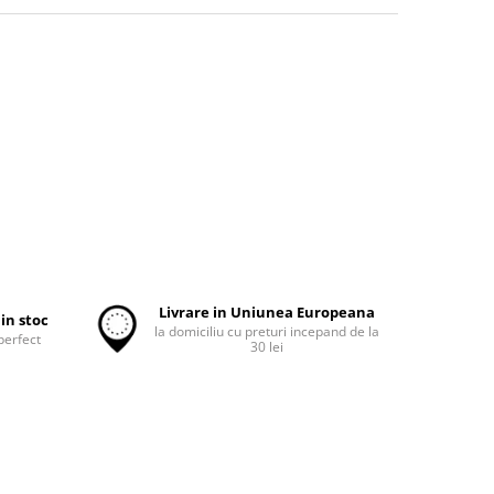
Livrare in Uniunea Europeana
in stoc
la domiciliu cu preturi incepand de la
perfect
30 lei