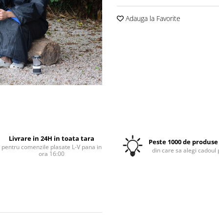
Adauga la Favorite
Livrare in 24H in toata tara
Peste 1000 de produse 
pentru comenzile plasate L-V pana in
din care sa alegi cadoul 
ora 16:00