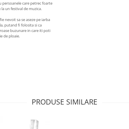
u persoanele care petrec foarte
u la un festival de muzica.
fie nevoit sa se aseze pe iarba
, putand fi folosita si ca
oase buzunare in care iti poti
ie de ploaie.
PRODUSE SIMILARE