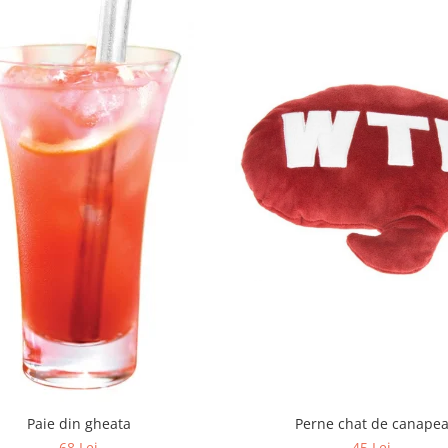
Paie din gheata
Perne chat de canape
68 Lei
45 Lei