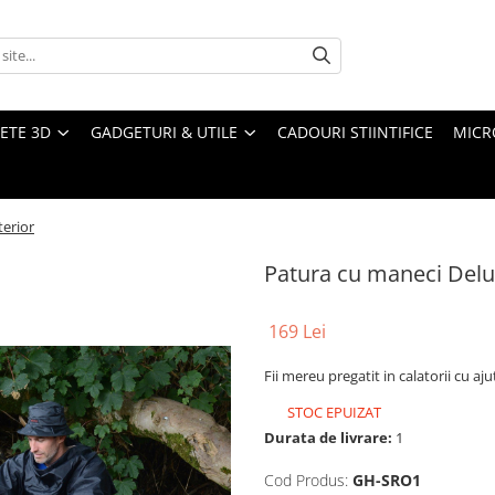
ETE 3D
GADGETURI & UTILE
CADOURI STIINTIFICE
MICR
terior
Patura cu maneci Delu
169 Lei
Fii mereu pregatit in calatorii cu a
STOC EPUIZAT
Durata de livrare:
1
Cod Produs:
GH-SRO1