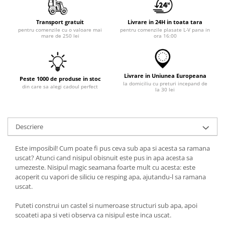
Transport gratuit
Livrare in 24H in toata tara
pentru comenzile cu o valoare mai
pentru comenzile plasate L-V pana in
mare de 250 lei
ora 16:00
Livrare in Uniunea Europeana
Peste 1000 de produse in stoc
la domiciliu cu preturi incepand de
din care sa alegi cadoul perfect
la 30 lei
Descriere
Este imposibil! Cum poate fi pus ceva sub apa si acesta sa ramana
uscat? Atunci cand nisipul obisnuit este pus in apa acesta sa
umezeste. Nisipul magic seamana foarte mult cu acesta: este
acoperit cu vapori de siliciu ce resping apa, ajutandu-l sa ramana
uscat.
Puteti construi un castel si numeroase structuri sub apa, apoi
scoateti apa si veti observa ca nisipul este inca uscat.