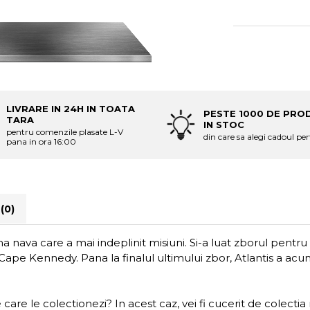
LIVRARE IN 24H IN TOATA
PESTE 1000 DE PRO
TARA
IN STOC
pentru comenzile plasate L-V
din care sa alegi cadoul per
pana in ora 16:00
i
(0)
tima nava care a mai indeplinit misiuni. Si-a luat zborul pent
 la Cape Kennedy. Pana la finalul ultimului zbor, Atlantis a ac
 care le colectionezi? In acest caz, vei fi cucerit de colecti