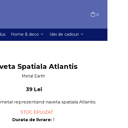
0
lus
Home & deco
Idei de cadouri
veta Spatiala Atlantis
Metal Earth
39 Lei
 metal reprezentand naveta spatiala Atlantis.
STOC EPUIZAT
Durata de livrare:
1