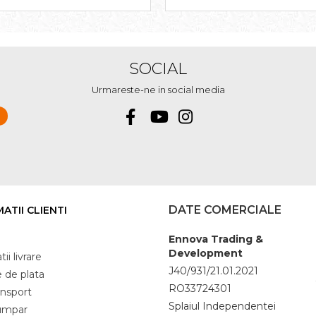
SOCIAL
Urmareste-ne in social media
DATE COMERCIALE
ATII CLIENTI
Ennova Trading &
Development
ii livrare
J40/931/21.01.2021
 de plata
RO33724301
ansport
Splaiul Independentei
umpar