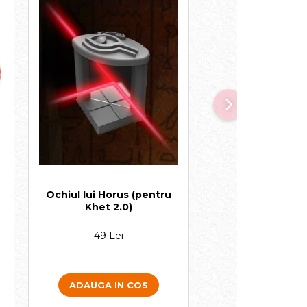
Ochiul lui Horus (pentru
Hotelul Burj A
Khet 2.0)
49 Lei
39 Lei
ADAUGA IN COS
ADAUGA IN 