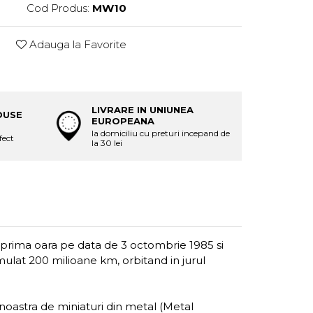
Cod Produs:
MW10
Adauga la Favorite
LIVRARE IN UNIUNEA
DUSE
EUROPEANA
la domiciliu cu preturi incepand de
fect
la 30 lei
ru prima oara pe data de 3 octombrie 1985 si
umulat 200 milioane km, orbitand in jurul
a noastra de miniaturi din metal (Metal