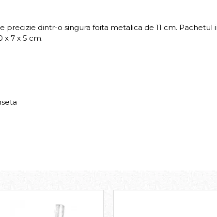
 precizie dintr-o singura foita metalica de 11 cm. Pachetul in
 x 7 x 5 cm.
nseta