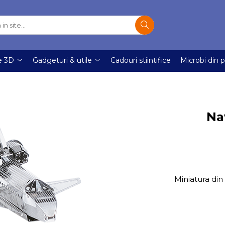
e 3D
Gadgeturi & utile
Cadouri stiintifice
Microbi din p
Na
Miniatura din