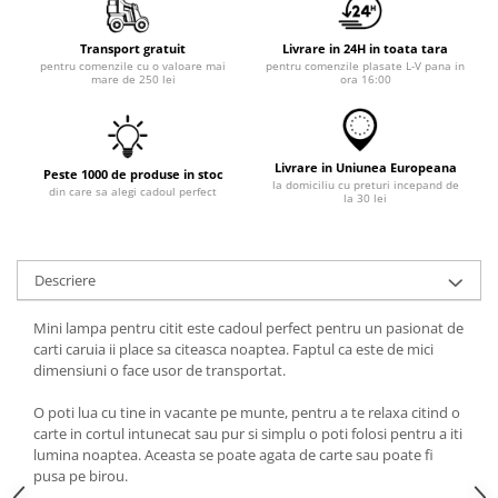
Transport gratuit
Livrare in 24H in toata tara
pentru comenzile cu o valoare mai
pentru comenzile plasate L-V pana in
mare de 250 lei
ora 16:00
Livrare in Uniunea Europeana
Peste 1000 de produse in stoc
la domiciliu cu preturi incepand de
din care sa alegi cadoul perfect
la 30 lei
Descriere
Mini lampa pentru citit este cadoul perfect pentru un pasionat de
carti caruia ii place sa citeasca noaptea. Faptul ca este de mici
dimensiuni o face usor de transportat.
O poti lua cu tine in vacante pe munte, pentru a te relaxa citind o
carte in cortul intunecat sau pur si simplu o poti folosi pentru a iti
lumina noaptea. Aceasta se poate agata de carte sau poate fi
pusa pe birou.