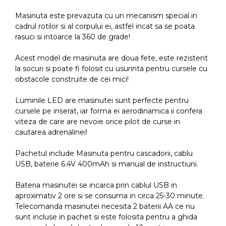
Masinuta este prevazuta cu un mecanism special in
cadrul rotilor si al corpului ei, astfel incat sa se poata
rasuci si intoarce la 360 de grade!
Acest model de masinuta are doua fete, este rezistent
la socuri si poate fi folosit cu usurinta pentru cursele cu
obstacole construite de cei mici!
Luminile LED are masinutei sunt perfecte pentru
cursele pe inserat, iar forma ei aerodinamica ii confera
viteza de care are nevoie orice pilot de curse in
cautarea adrenalinei!
Pachetul include Masinuta pentru cascadorii, cablu
USB, baterie 6.4V 400mAh si manual de instructiuni.
Bateria masinutei se incarca prin cablul USB in
aproximativ 2 ore si se consuma in circa 25-30 minute.
Telecomanda masinutei necesita 2 baterii AA ce nu
sunt incluse in pachet si este folosita pentru a ghida