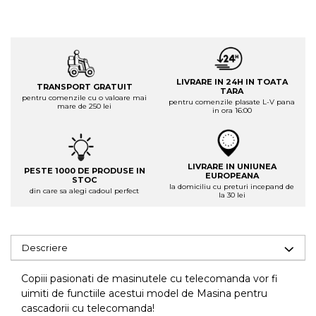
LIVRARE IN 24H IN TOATA
TRANSPORT GRATUIT
TARA
pentru comenzile cu o valoare mai
pentru comenzile plasate L-V pana
mare de 250 lei
in ora 16:00
LIVRARE IN UNIUNEA
PESTE 1000 DE PRODUSE IN
EUROPEANA
STOC
la domiciliu cu preturi incepand de
din care sa alegi cadoul perfect
la 30 lei
Descriere
Copiii pasionati de masinutele cu telecomanda vor fi
uimiti de functiile acestui model de Masina pentru
cascadorii cu telecomanda!