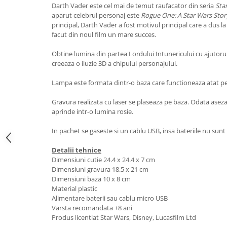
Darth Vader este cel mai de temut raufacator din seria
Sta
aparut celebrul personaj este
Rogue One: A Star Wars Stor
principal, Darth Vader a fost motivul principal care a dus l
facut din noul film un mare succes.
Obtine lumina din partea Lordului Intunericului cu ajutor
creeaza o iluzie 3D a chipului personajului.
Lampa este formata dintr-o baza care functioneaza atat pe b
Gravura realizata cu laser se plaseaza pe baza. Odata asezata
aprinde intr-o lumina rosie.
In pachet se gaseste si un cablu USB, insa bateriile nu sunt
Detalii tehnice
Dimensiuni cutie 24.4 x 24.4 x 7 cm
Dimensiuni gravura 18.5 x 21 cm
Dimensiuni baza 10 x 8 cm
Material plastic
Alimentare baterii sau cablu micro USB
Varsta recomandata +8 ani
Produs licentiat Star Wars, Disney, Lucasfilm Ltd