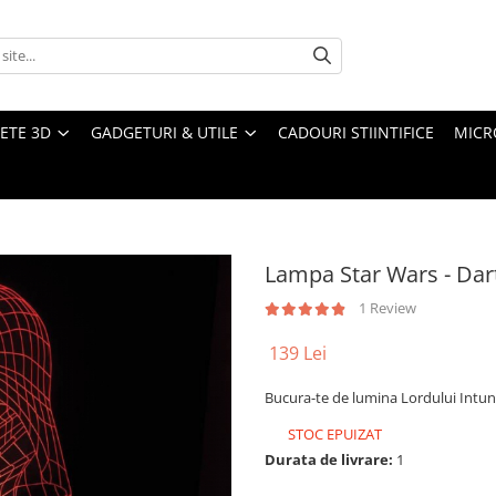
ETE 3D
GADGETURI & UTILE
CADOURI STIINTIFICE
MICR
Lampa Star Wars - Dar
1 Review
139 Lei
Bucura-te de lumina Lordului Intune
STOC EPUIZAT
Durata de livrare:
1