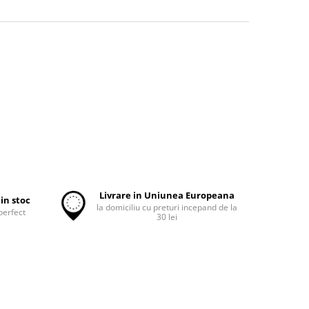
Livrare in Uniunea Europeana
in stoc
la domiciliu cu preturi incepand de la
perfect
30 lei