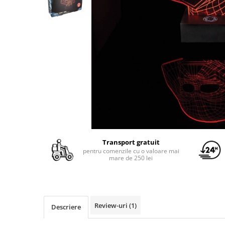
Yoyo
Transport gratuit
pentru comenzile cu o valoare mai
mare de 250 lei
Review-uri
(1)
Descriere