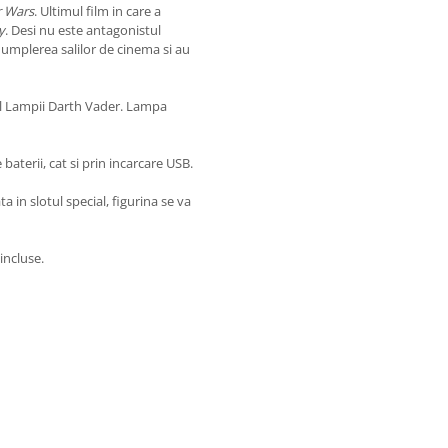
r Wars
. Ultimul film in care a
y
. Desi nu este antagonistul
a umplerea salilor de cinema si au
ul Lampii Darth Vader. Lampa
aterii, cat si prin incarcare USB.
 in slotul special, figurina se va
 incluse.