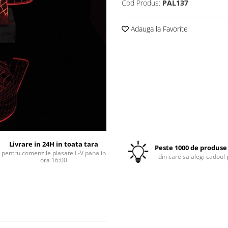
Cod Produs:
PAL137
Adauga la Favorite
Livrare in 24H in toata tara
Peste 1000 de produse 
pentru comenzile plasate L-V pana in
din care sa alegi cadoul 
ora 16:00