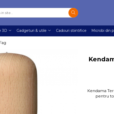
e 3D
Gadgeturi & utile
Cadouri stiintifice
Microbi din p
 Fag
Kendama
Kendama Terra
pentru tot