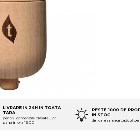
LIVRARE IN 24H IN TOATA
PESTE 1000 DE PRO
TARA
IN STOC
pentru comenzile plasate L-V
din care sa alegi cadoul per
pana in ora 16:00