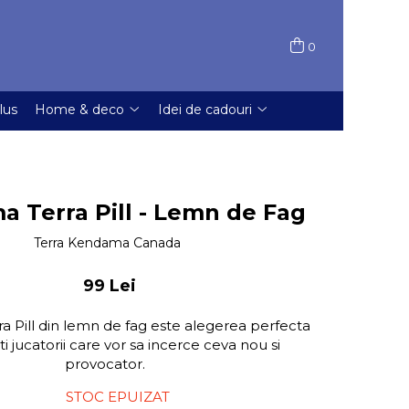
0
lus
Home & deco
Idei de cadouri
 Terra Pill - Lemn de Fag
Terra Kendama Canada
99 Lei
 Pill din lemn de fag este alegerea perfecta
i jucatorii care vor sa incerce ceva nou si
provocator.
STOC EPUIZAT