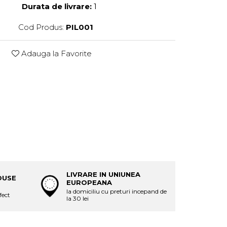
Durata de livrare:
1
Cod Produs:
PIL001
Adauga la Favorite
LIVRARE IN UNIUNEA
DUSE
EUROPEANA
la domiciliu cu preturi incepand de
fect
la 30 lei