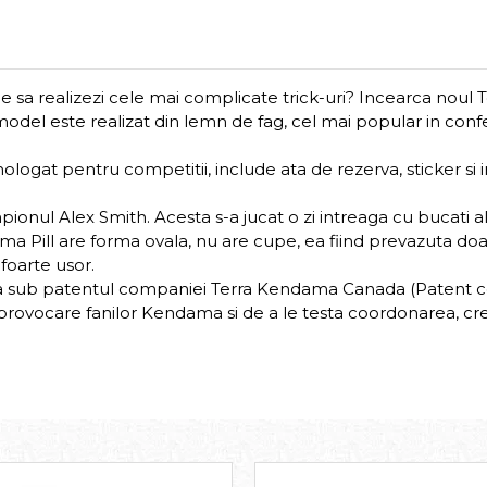
sa realizezi cele mai complicate trick-uri? Incearca noul Terr
t model este realizat din lemn de fag, cel mai popular in c
gat pentru competitii, include ata de rezerva, sticker si in
ionul Alex Smith. Acesta s-a jucat o zi intreaga cu bucati al
ama Pill are forma ovala, nu are cupe, ea fiind prevazuta do
 foarte usor.
e afla sub patentul companiei Terra Kendama Canada (Patent 
 provocare fanilor Kendama si de a le testa coordonarea, crea