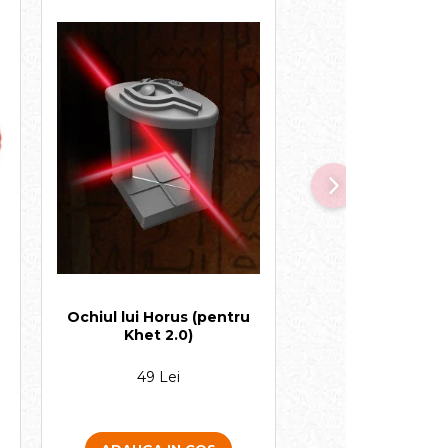
Ochiul lui Horus (pentru
Hotelul Burj A
Khet 2.0)
49 Lei
39 Lei