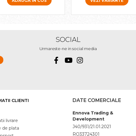
VEZI VARIANTE
ADAUGA IN COS
SOCIAL
Urmareste-ne in social media
DATE COMERCIALE
ATII CLIENTI
Ennova Trading &
Development
ii livrare
J40/931/21.01.2021
 de plata
RO33724301
ansport