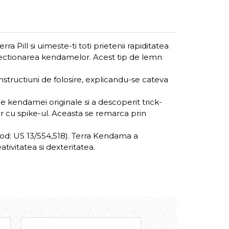
a Pill si uimeste-ti toti prietenii rapiditatea
onfectionarea kendamelor. Acest tip de lemn
structiuni de folosire, explicandu-se cateva
e kendamei originale si a descoperit trick-
ar cu spike-ul. Aceasta se remarca prin
cod: US 13/554,518). Terra Kendama a
tivitatea si dexteritatea.