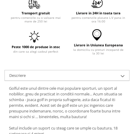
Transport gratuit
Livrare in 24H in toata tara
pentru comenzile cu o valoare mai
pentru comenzile plasate L-V pana in
mare de 250 lei
ora 16:00
Livrare in Uniunea Europeana
Peste 1000 de produse in stoc
la domiciliu cu preturi incepand de
din care sa alegi cadoul perfect
la 30 lei
Descriere
Golful este unul dintre cele mai populare sporturi, un sport al
nobililor, greu de practicat in conditii normale... Acum situatia se
schimba - joaca golf in propria sufragerie, asta daca ficatul iti
permite, evident. Acest set de golf este un joc ingenios care
presupune indemanare, noroc, o coordonare foarte buna intre
maini si ochi si ... bineinteles, multa bautura!
Setul include un suport cu steag care se umple cu bautura, 18
cartonase si 4 mingi.