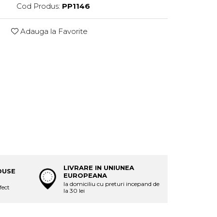
Cod Produs:
PP1146
Adauga la Favorite
LIVRARE IN UNIUNEA
DUSE
EUROPEANA
la domiciliu cu preturi incepand de
fect
la 30 lei