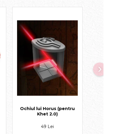
Ochiul lui Horus (pentru
Hotelul Burj A
Khet 2.0)
49 Lei
39 Lei