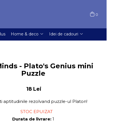
0
lus
Home & deco
Idei de cadouri
inds - Plato's Genius mini
Puzzle
18 Lei
i aptitudinile rezolvand puzzle-ul Platon!
STOC EPUIZAT
Durata de livrare:
1