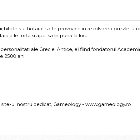
tichitate s-a hotarat sa te provoace in rezolvarea puzzle-ului
a a le forta si apoi sa le puna la loc.
rsonalitati ale Greciei Antice, el fiind fondatorul Academiei 
te 2500 ani.
ti site-ul nostru dedicat, Gameology -
www.gameology.ro