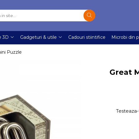
e 3D
Gadgeturi & utile
Cadouri stiintifice
Microbi din p
ini Puzzle
Great M
Testeaza-t