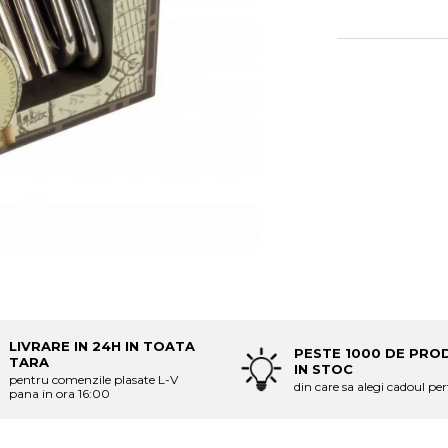
LIVRARE IN 24H IN TOATA
PESTE 1000 DE PRO
TARA
IN STOC
pentru comenzile plasate L-V
din care sa alegi cadoul per
pana in ora 16:00