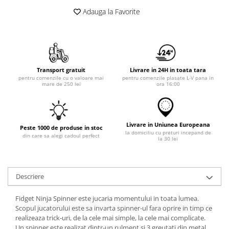
Adauga la Favorite
Transport gratuit
Livrare in 24H in toata tara
pentru comenzile cu o valoare mai
pentru comenzile plasate L-V pana in
mare de 250 lei
ora 16:00
Livrare in Uniunea Europeana
Peste 1000 de produse in stoc
la domiciliu cu preturi incepand de
din care sa alegi cadoul perfect
la 30 lei
Descriere
Fidget Ninja Spinner este jucaria momentului in toata lumea.
Scopul jucatorului este sa invarta spinner-ul fara oprire in timp ce
realizeaza trick-uri, de la cele mai simple, la cele mai complicate.
Un spinner este realizat dintr-un rulment si 3 greutati din metal.