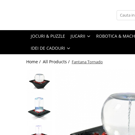
Jucarii
Robotica & Machete 3D
Gadgeturi & utile
Home & deco
Idei de cadouri
Hexbugs
Robotica
Instrumente multifunctionale
Accesorii bucatarie
Idei de cadouri pentru Femei
JOCURI & PUZZLE
JUCARII
ROBOTICA & MACH
Jucarii cu telecomanda
Machete 3D din Metal
Gadgeturi si accesorii pentru birou
Cani si pahare
Idei de cadouri pentru Copii
IDEI DE CADOURI
Jucarii de plus
Seturi de constructii magnetice
Ceasuri
Idei de cadouri pentru Barbati
Kendama & Juggling
Decoratiuni & Accesorii living
Idei de cadouri pentru Colegi
Home /
All Products /
Fantana Tornado
Accesorii Pill & Kendama
Lampi si lumini
Idei de cadouri pentru Geeks
Fidget Spinner
Postere & Tablouri
Idei de cadouri pentru Muzicieni
Kendama
Presuri intrare
Idei de cadouri pentru Ciclisti
Kendama Custom
Stickere
Idei de cadouri sub 100 lei
Kururin
Termosuri
Felicitari animate
Pill Kendama & RingDama
Plastilina inteligenta
Tricouri de colorat