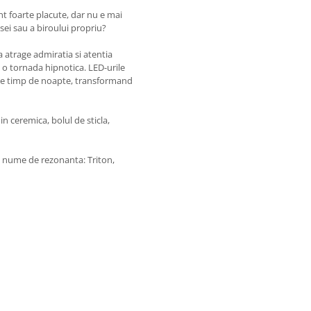
nt foarte placute, dar nu e mai
asei sau a biroului propriu?
 atrage admiratia si atentia
a o tornada hipnotica. LED-urile
pe timp de noapte, transformand
in ceremica, bolul de sticla,
 cu nume de rezonanta: Triton,