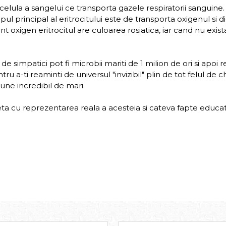
 celula a sangelui ce transporta gazele respiratorii sanguine.
l principal al eritrocitului este de transporta oxigenul si 
ent oxigen eritrocitul are culoarea rosiatica, iar cand nu exi
 simpatici pot fi microbii mariti de 1 milion de ori si apoi r
a-ti reaminti de universul "invizibil" plin de tot felul de c
ne incredibil de mari.
heta cu reprezentarea reala a acesteia si cateva fapte educat