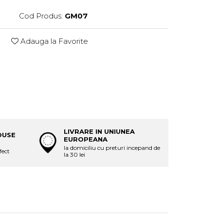
Cod Produs:
GM07
Adauga la Favorite
LIVRARE IN UNIUNEA
DUSE
EUROPEANA
la domiciliu cu preturi incepand de
fect
la 30 lei