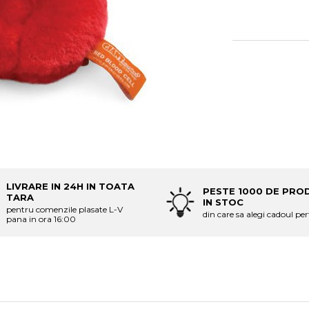
LIVRARE IN 24H IN TOATA
PESTE 1000 DE PRO
TARA
IN STOC
pentru comenzile plasate L-V
din care sa alegi cadoul per
pana in ora 16:00