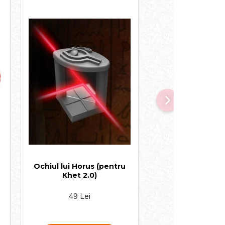
Ochiul lui Horus (pentru
Hotelul Burj A
Khet 2.0)
49 Lei
39 Lei