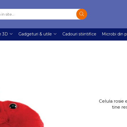
e 3D
Gadgeturi & utile
Cadouri stiintifice
Microbi din p
Celula rosie e
tine re