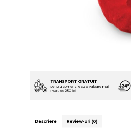
TRANSPORT GRATUIT
pentru comenzile cu o valoare mai
mare de 250 lei
Descriere
Review-uri
(0)