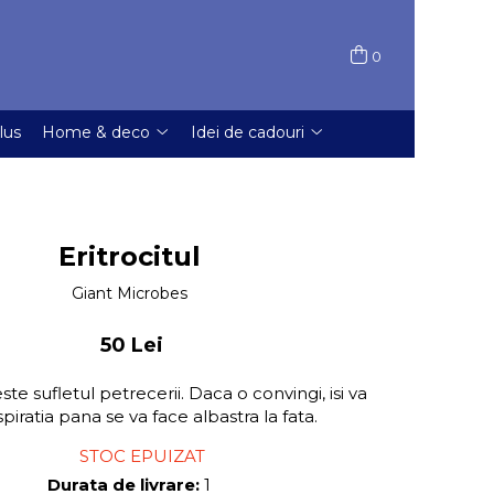
0
lus
Home & deco
Idei de cadouri
Eritrocitul
Giant Microbes
50 Lei
ste sufletul petrecerii. Daca o convingi, isi va
spiratia pana se va face albastra la fata.
STOC EPUIZAT
Durata de livrare:
1