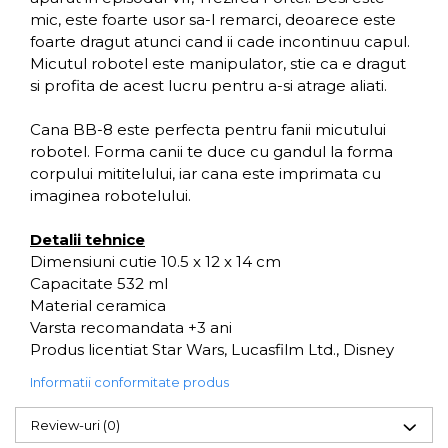
mic, este foarte usor sa-l remarci, deoarece este
foarte dragut atunci cand ii cade incontinuu capul.
Micutul robotel este manipulator, stie ca e dragut
si profita de acest lucru pentru a-si atrage aliati.
Cana BB-8 este perfecta pentru fanii micutului
robotel. Forma canii te duce cu gandul la forma
corpului mititelului, iar cana este imprimata cu
imaginea robotelului.
Detalii tehnice
Dimensiuni cutie 10.5 x 12 x 14 cm
Capacitate 532 ml
Material ceramica
Varsta recomandata +3 ani
Produs licentiat Star Wars, Lucasfilm Ltd., Disney
Informatii conformitate produs
Review-uri
(0)