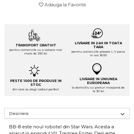
Adauga la Favorite
LIVRARE IN 24H IN TOATA
TRANSPORT GRATUIT
TARA
pentru comenzile cu o valoare mai
pentru comenzile plasate L-V pana
mare de 250 lei
in ora 16:00
LIVRARE IN UNIUNEA
PESTE 1000 DE PRODUSE IN
EUROPEANA
STOC
la domiciliu cu preturi incepand de
din care sa alegi cadoul perfect
la 30 lei
Descriere
BB-8 este noul robotel din Star Wars. Acesta a
aparut in episodul VII, Trezirea Fortei. Desi este