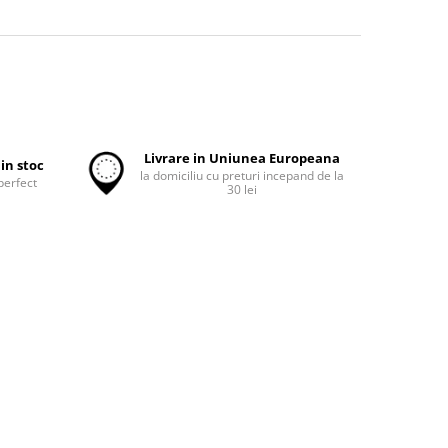
Livrare in Uniunea Europeana
in stoc
la domiciliu cu preturi incepand de la
perfect
30 lei