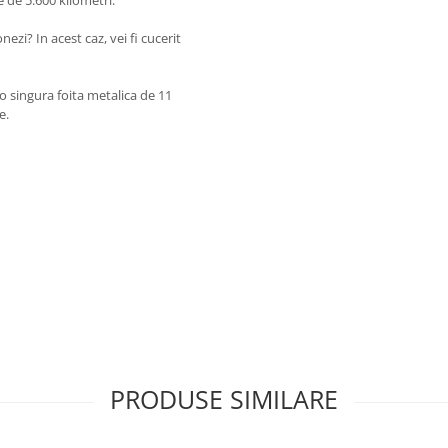
e de 5.600 kilometri.
nezi? In acest caz, vei fi cucerit
-o singura foita metalica de 11
e.
PRODUSE SIMILARE