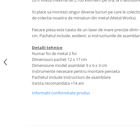
cu o viteza maxima de 2.700 kilometri pe ora, la o altitudin
Iti place sa montezi singur diverse lucruri pe care le colectio
de colectia noastra de miniaturi din metal (Metal Works).
Fiecare piesa este taiata de un laser de mare precizie dintr
cm. Pachetul include, evident, si instructiunile de asamblar
Detalii tehnice
Numar foi de metal 2 foi
Dimensiuni pachet 12 x 17 cm
Dimensiune model asamblat 9 x 6 x 3 cm
Instrumente necesare pentru montare penseta
Pachetul include instructiuni de asamblare
Varsta recomandata +14 ani
Informatii conformitate produs