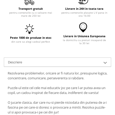
Transport gratuit
Livrare in 24H in toata tara
pentru comenzile cu o valoare mai
pentru comenzile plasate L-V pana in
mare de 250 lei
ora 16:00
Livrare in Uniunea Europeana
Peste 1000 de produse in stoc
la domiciliu cu preturi incepand de
din care sa alegi cadoul perfect
la 30 lei
Descriere
Rezolvarea problemelor, oricare ar fi natura lor, presupune logica,
concentrare, comunicare, perseverenta si rabdare.
Puzzle-ul este cel cele mai educativ joc pe care l-ar putea avea un
copil, un cadou inspirat de fiecare data, indiferent de varsta!
O jucarie clasica, dar care nu-si pierde niciodata din puterea de a-i
fascina pe cei care-si doresc o provocare a mintii. Rezolva puzzle-
ul si apoi provoaca-i pe cei din jur!