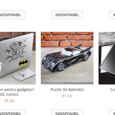
INDISPONIBIL
NDISPONIBIL
uri pentru gadgeturi
Puzzle 3D Batmobil
Ca
DC Comics
41 Lei
35 Lei
NDISPONIBIL
INDISPONIBIL