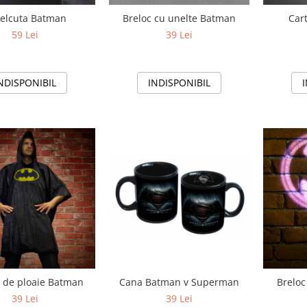
elcuta Batman
Breloc cu unelte Batman
Car
59 Lei
39 Lei
NDISPONIBIL
INDISPONIBIL
Cana Batman v Superman
 de ploaie Batman
Breloc
39 Lei
39 Lei