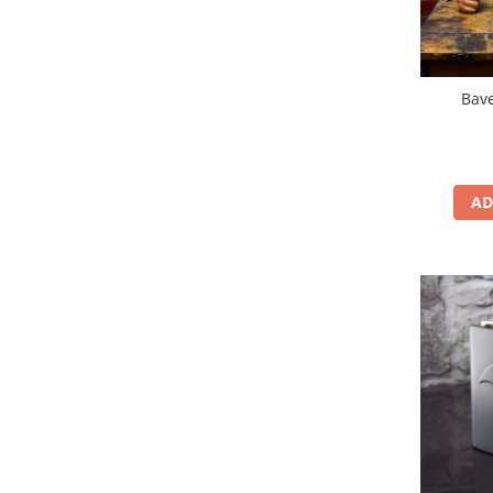
Bave
AD