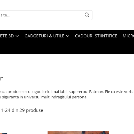
ETE 3D
GADGETURI & UTILE
CADOURI STIINTIFICE
MICR
n
aza produsele cu logoul celui mai iubit supererou: Batman. Fie ca este vorba 
cu siguranta in universul mult indragitului personaj.
1-
24
din
29
produse