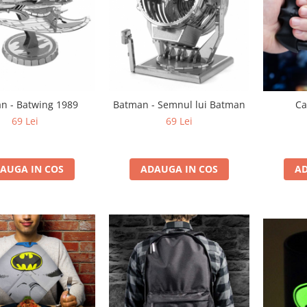
n - Batwing 1989
Batman - Semnul lui Batman
Ca
69 Lei
69 Lei
AUGA IN COS
ADAUGA IN COS
AD