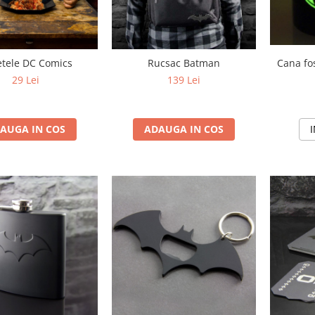
Cana fo
tele DC Comics
Rucsac Batman
29 Lei
139 Lei
AUGA IN COS
ADAUGA IN COS