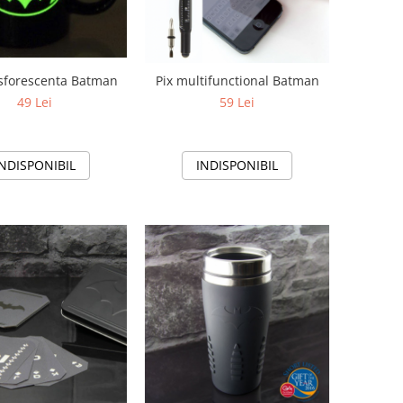
sforescenta Batman
Pix multifunctional Batman
49 Lei
59 Lei
INDISPONIBIL
INDISPONIBIL