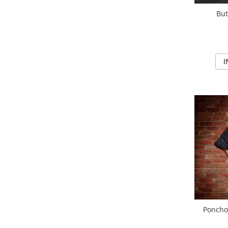
But
I
Poncho