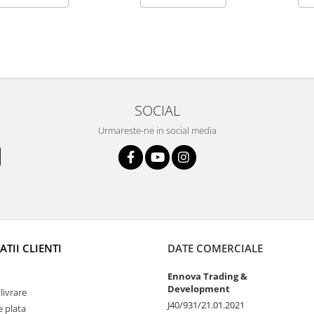
SOCIAL
Urmareste-ne in social media
TII CLIENTI
DATE COMERCIALE
Ennova Trading &
Development
livrare
J40/931/21.01.2021
 plata