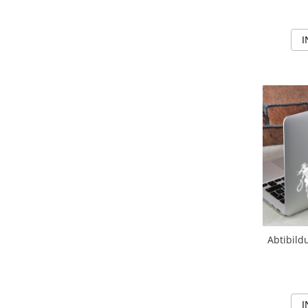
I
Abtibild
I