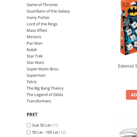
Yoyo
Game of Thrones
Guardians of the Galaxy
Harry Potter
Lord of the Rings
Mass Effect
Minions
Pac-Man
Rubik
Star Trek
Star Wars
Extensii 
Super Mario Bros.
Superman
Tetris
The Big Bang Theory
The Legend of Zelda
AD
Transformers
PRET
Sub 50 Lei
(11)
50 Lei - 100 Lei
(12)